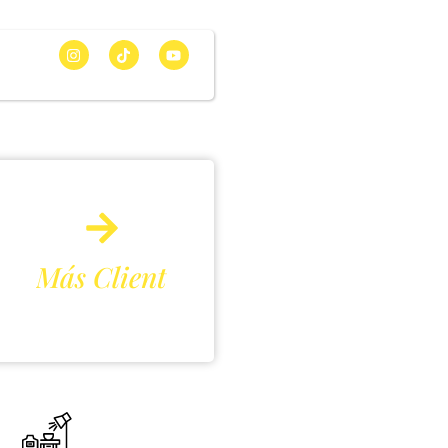
M
á
s
C
l
i
e
n
t
e
s